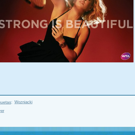
quetas
:
Wozniacki
ver