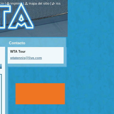
cio
|
imprimir
|
mapa del sitio
|
rss
Contacto
WTA Tour
wtatenni
s@live.c
om