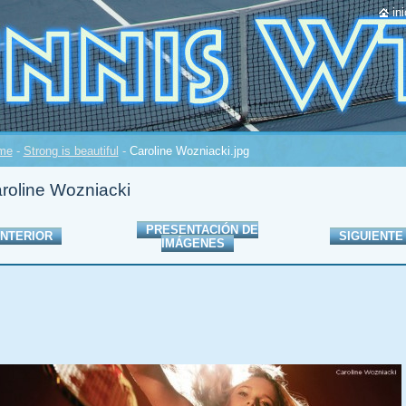
ini
me
-
Strong is beautiful
-
Caroline Wozniacki.jpg
roline Wozniacki
PRESENTACIÓN DE
NTERIOR
SIGUIENTE
IMÁGENES