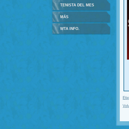
TENISTA DEL MES
MÁS
WTA INFO.
Eti
Vol