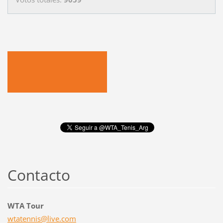
Contacto
WTA Tour
wtatenni
s@live.c
om