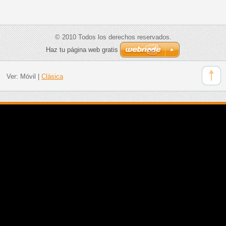
© 2010 Todos los derechos reservados.
Haz tu página web gratis
Ver:
Móvil
|
Clásica