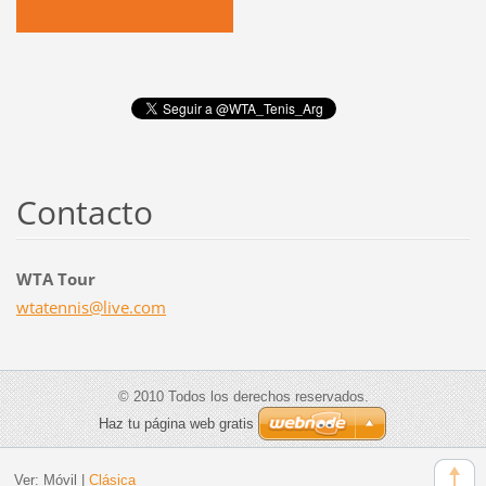
Contacto
WTA Tour
wtatenni
s@live.c
om
© 2010 Todos los derechos reservados.
Haz tu página web gratis
Ver:
Móvil
|
Clásica