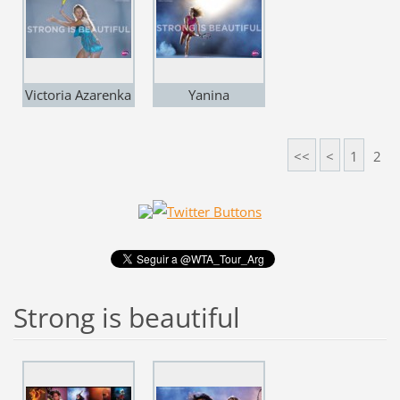
Victoria Azarenka
Yanina
Wickmayer
<<
<
1
2
Strong is beautiful