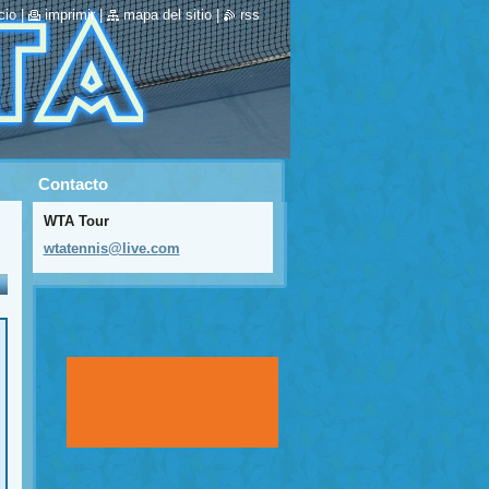
cio
|
imprimir
|
mapa del sitio
|
rss
Contacto
WTA Tour
wtatenni
s@live.c
om