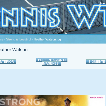
ini
me
-
Strong is beautiful
-
Heather Watson.jpg
ather Watson
PRESENTACIÓN DE
NTERIOR
SIGUIENTE
IMÁGENES