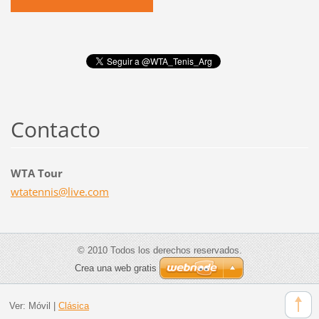
Contacto
WTA Tour
wtatenni
s@live.c
om
© 2010 Todos los derechos reservados.
Crea una web gratis
Ver:
Móvil
|
Clásica