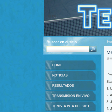
Buscar en el sitio
Ho
Me
18.0
HOME
Pro
NOTICIAS
Sta
RESULTADOS
1. 
2. 
TRANSMISIÓN EN VIVO
3. 
TENISTA WTA DEL 2011
4. 