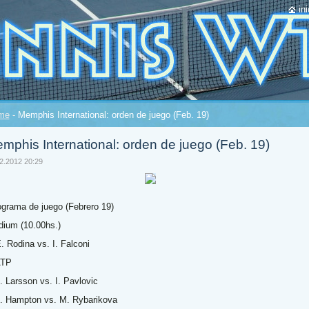
ini
me
-
Memphis International: orden de juego (Feb. 19)
mphis International: orden de juego (Feb. 19)
2.2012 20:29
grama de juego (Febrero 19)
dium (10.00hs.)
E. Rodina vs. I. Falconi
ATP
J. Larsson vs. I. Pavlovic
J. Hampton vs. M. Rybarikova