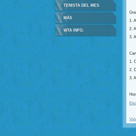
TENISTA DEL MES
Gra
MÁS
1. A
2. 
WTA INFO.
3. 
Can
1. 
2. 
3. 
Hor
Eti
Vol