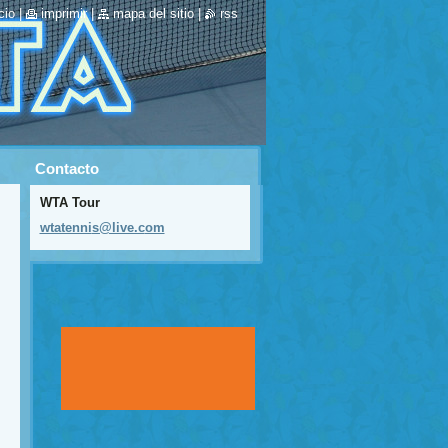
cio
|
imprimir
|
mapa del sitio
|
rss
Contacto
WTA Tour
wtatenni
s@live.c
om