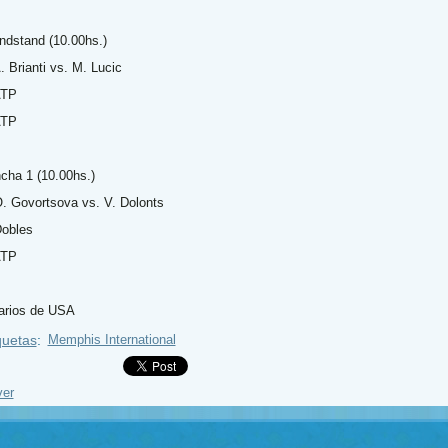
ndstand (10.00hs.)
. Brianti vs. M. Lucic
ATP
ATP
cha 1 (10.00hs.)
O. Govortsova vs. V. Dolonts
Dobles
ATP
arios de USA
quetas
:
Memphis International
ver