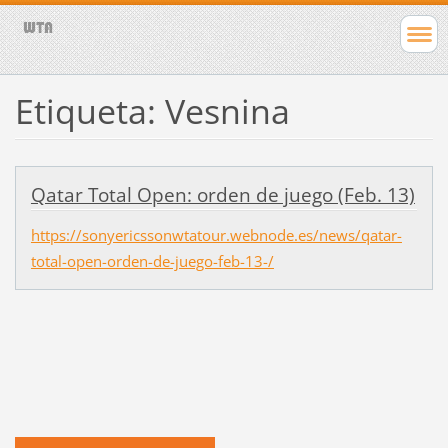
Etiqueta: Vesnina
Qatar Total Open: orden de juego (Feb. 13)
https://sonyericssonwtatour.webnode.es/news/qatar-
total-open-orden-de-juego-feb-13-/