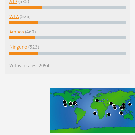
ATP
(585)
WTA
(526)
Ambos
(460)
Ninguno
(523)
Votos totales:
2094