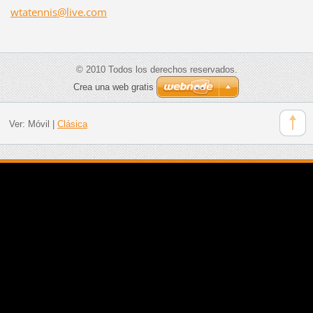
wtatenni
s@live.c
om
© 2010 Todos los derechos reservados.
Crea una web gratis
Ver:
Móvil
|
Clásica