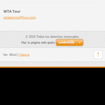
WTA Tour
wtatenni
s@live.c
om
© 2010 Todos los derechos reservados.
Haz tu página web gratis
Ver:
Móvil
|
Clásica