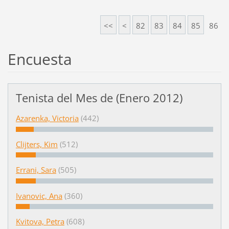
<<
<
82
83
84
85
86
Encuesta
Tenista del Mes de (Enero 2012)
Azarenka, Victoria
(442)
Clijters, Kim
(512)
Errani, Sara
(505)
Ivanovic, Ana
(360)
Kvitova, Petra
(608)