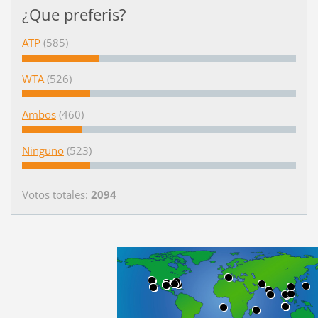
¿Que preferis?
ATP
(585)
WTA
(526)
Ambos
(460)
Ninguno
(523)
Votos totales:
2094