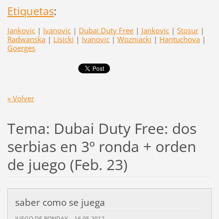
Etiquetas
:
Jankovic
|
Ivanovic
|
Dubai Duty Free
|
Jankovic
|
Stosur
|
Radwanska
|
Lisicki
|
Ivanovic
|
Wozniacki
|
Hantuchova
|
Goerges
« Volver
Tema: Dubai Duty Free: dos
serbias en 3º ronda + orden
de juego (Feb. 23)
saber como se juega
JUEGO DE RONDAY
16.05.2012