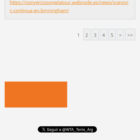
https://sonyericssonwtatour.webnode.es/news/ivanovi
c-continua-en-birmingham/
1
2
3
4
5
>
>>