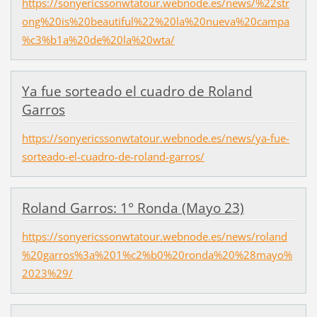
https://sonyericssonwtatour.webnode.es/news/%22str
ong%20is%20beautiful%22%20la%20nueva%20campa
%c3%b1a%20de%20la%20wta/
Ya fue sorteado el cuadro de Roland
Garros
https://sonyericssonwtatour.webnode.es/news/ya-fue-
sorteado-el-cuadro-de-roland-garros/
Roland Garros: 1° Ronda (Mayo 23)
https://sonyericssonwtatour.webnode.es/news/roland
%20garros%3a%201%c2%b0%20ronda%20%28mayo%
2023%29/