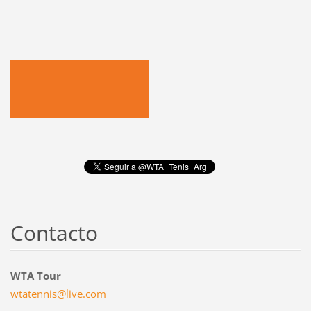
Contacto
WTA Tour
wtatenni
s@live.c
om