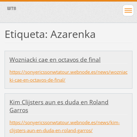
Etiqueta: Azarenka
Wozniacki cae en octavos de final
https://sonyericssonwtatour.webnode.es/news/wozniac
ki-cae-en-octavos-de-final/
Kim Clijsters aun es duda en Roland
Garros
https://sonyericssonwtatour.webnode.es/news/kim-
clijsters-aun-en-duda-en-roland-garros/