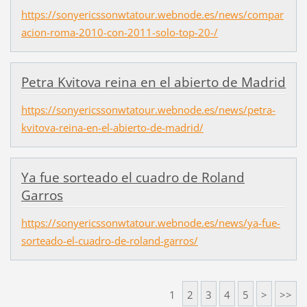
https://sonyericssonwtatour.webnode.es/news/compar
acion-roma-2010-con-2011-solo-top-20-/
Petra Kvitova reina en el abierto de Madrid
https://sonyericssonwtatour.webnode.es/news/petra-
kvitova-reina-en-el-abierto-de-madrid/
Ya fue sorteado el cuadro de Roland
Garros
https://sonyericssonwtatour.webnode.es/news/ya-fue-
sorteado-el-cuadro-de-roland-garros/
1
2
3
4
5
>
>>