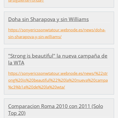
Doha sin Sharapova y sin Williams
https://sonyericssonwtatour.webnode.es/news/doha-
sin-sharapova-y-sin-williams/
"Strong is beautiful" la nueva campaña de
la WTA
https://sonyericssonwtatour.webnode.es/news/%22str
ong%20is%20beautiful%22%20la%20nueva%20campa
%c3%b1a%20de%20la%20wta/
Comparacion Roma 2010 con 2011 (Solo
Top 20)