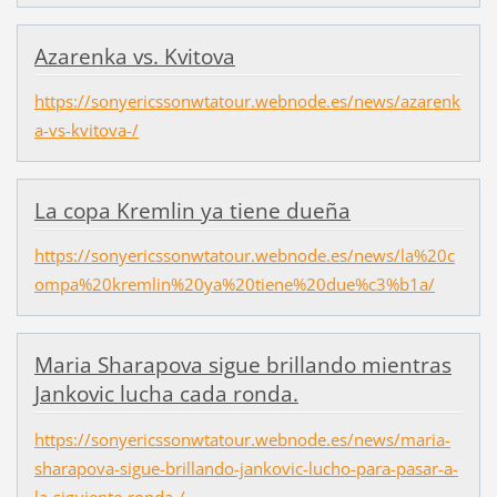
Azarenka vs. Kvitova
https://sonyericssonwtatour.webnode.es/news/azarenk
a-vs-kvitova-/
La copa Kremlin ya tiene dueña
https://sonyericssonwtatour.webnode.es/news/la%20c
ompa%20kremlin%20ya%20tiene%20due%c3%b1a/
Maria Sharapova sigue brillando mientras
Jankovic lucha cada ronda.
https://sonyericssonwtatour.webnode.es/news/maria-
sharapova-sigue-brillando-jankovic-lucho-para-pasar-a-
la-siguiente-ronda-/