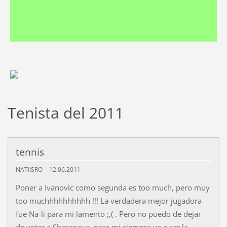
Tenista del 2011
tennis
NATIISRO
12.06.2011
Poner a Ivanovic como segunda es too much, pero muy
too muchhhhhhhhhh !!! La verdadera mejor jugadora
fue Na-li para mi lamento ;,( . Pero no puedo de dejar
de votar a Sharapova, para mi siempre va a ser la