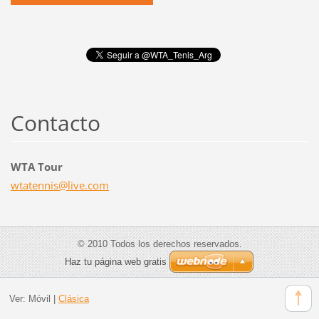
Contacto
WTA Tour
wtatenni
s@live.c
om
© 2010 Todos los derechos reservados.
Haz tu página web gratis
Ver:
Móvil
|
Clásica