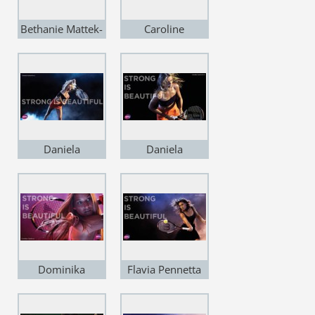
Bethanie Mattek-
Caroline
Sands
Wozniacki
Daniela
Daniela
Hantuchova
Hantuchova
Dominika
Flavia Pennetta
Cibulkova